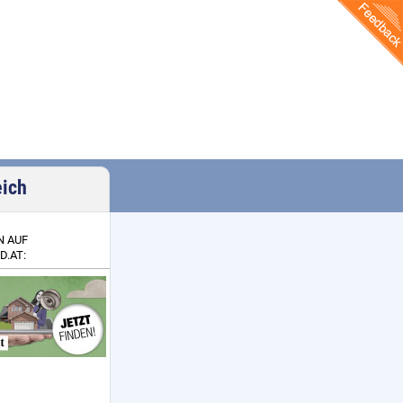
eich
N AUF
D.AT: