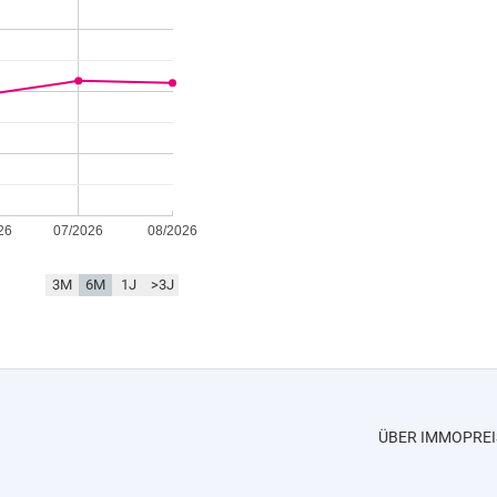
26
07/2026
08/2026
3M
6M
1J
>3J
ÜBER IMMOPREI