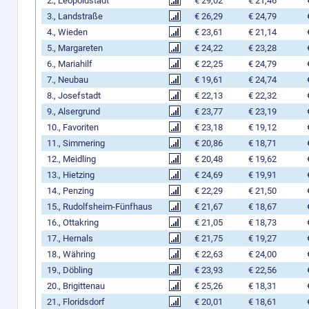
2., Leopoldstadt
€ 29,02
€ 21,46
3., Landstraße
€ 26,29
€ 24,79
4., Wieden
€ 23,61
€ 21,14
5., Margareten
€ 24,22
€ 23,28
6., Mariahilf
€ 22,25
€ 24,79
7., Neubau
€ 19,61
€ 24,74
8., Josefstadt
€ 22,13
€ 22,32
9., Alsergrund
€ 23,77
€ 23,19
10., Favoriten
€ 23,18
€ 19,12
11., Simmering
€ 20,86
€ 18,71
12., Meidling
€ 20,48
€ 19,62
13., Hietzing
€ 24,69
€ 19,91
14., Penzing
€ 22,29
€ 21,50
15., Rudolfsheim-Fünfhaus
€ 21,67
€ 18,67
16., Ottakring
€ 21,05
€ 18,73
17., Hernals
€ 21,75
€ 19,27
18., Währing
€ 22,63
€ 24,00
19., Döbling
€ 23,93
€ 22,56
20., Brigittenau
€ 25,26
€ 18,31
21., Floridsdorf
€ 20,01
€ 18,61