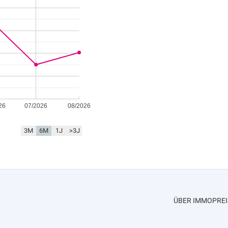
26
07/2026
08/2026
3M
6M
1J
>3J
ÜBER IMMOPREI