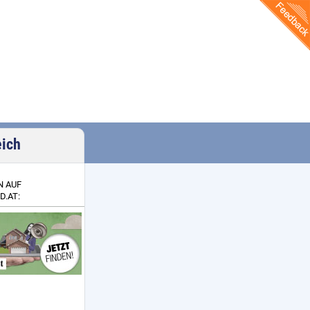
eich
N AUF
D.AT: