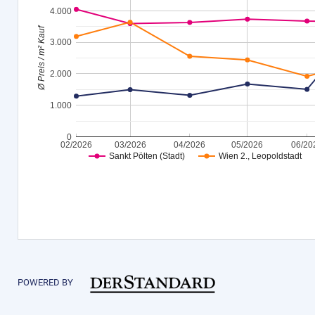
4.000
f
3.000
Ø
P
r
e
i
s
/
m
²
K
a
u
2.000
1.000
0
02/2026
03/2026
04/2026
05/2026
06/20
Sankt Pölten (Stadt)
Wien 2., Leopoldstadt
POWERED BY