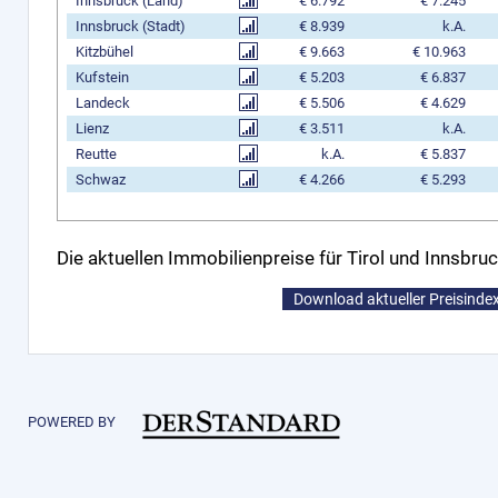
Innsbruck (Land)
€ 6.792
€ 7.245
Innsbruck (Stadt)
€ 8.939
k.A.
Kitzbühel
€ 9.663
€ 10.963
Kufstein
€ 5.203
€ 6.837
Landeck
€ 5.506
€ 4.629
Lienz
€ 3.511
k.A.
Reutte
k.A.
€ 5.837
Schwaz
€ 4.266
€ 5.293
Die aktuellen Immobilienpreise für Tirol und Innsbruc
Download aktueller Preisindex
POWERED BY