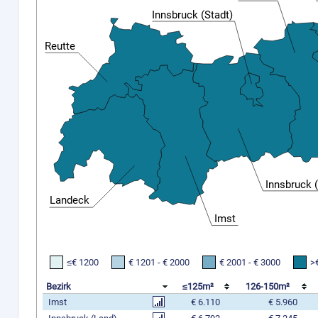
Innsbruck (Stadt)
Reutte
Innsbruck 
Landeck
Imst
≤€ 1200
€ 1201 - € 2000
€ 2001 - € 3000
>
Bezirk
≤125m²
126-150m²
Imst
€ 6.110
€ 5.960