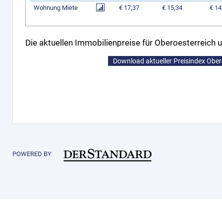
Wohnung Miete
€ 17,37
€ 15,34
€ 14
Die aktuellen Immobilienpreise für Oberoesterreich u
Download aktueller Preisindex Ober
POWERED BY