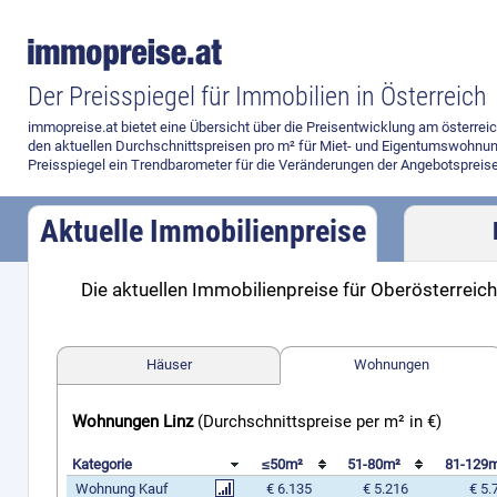
Der Preisspiegel für Immobilien in Österreich
immopreise.at bietet eine Übersicht über die Preisentwicklung am österre
den aktuellen Durchschnittspreisen pro m² für Miet- und Eigentumswohnun
Preisspiegel ein Trendbarometer für die Veränderungen der Angebotspreise
Aktuelle Immobilienpreise
Die aktuellen Immobilienpreise für Oberösterreich
Preisvergleich
Häuser
Wohnungen
Wohnungen Linz
(Durchschnittspreise per m² in €)
Kategorie
≤50m²
51-80m²
81-129
Wohnung Kauf
€ 6.135
€ 5.216
€ 5.