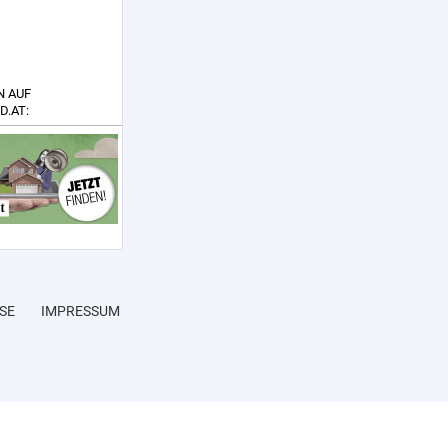
N AUF
D.AT:
SE
IMPRESSUM