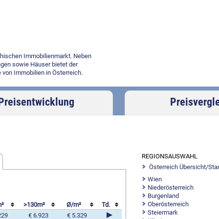
ichischen Immobilienmarkt. Neben
gen sowie Häuser bietet der
 von Immobilien in Österreich.
Preisentwicklung
Preisvergl
REGIONSAUSWAHL
Österreich Übersicht/Star
Wien
Niederösterreich
Burgenland
Oberösterreich
m²
>130m²
Ø/m²
Td.
Steiermark
229
€ 6.923
€ 5.329