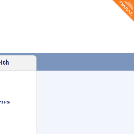
eich
tseite